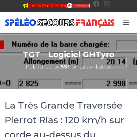
ALERTE (FR-ES-EN)
Secours
F
I
a
n
OUVR
c
s
TGT – Logiciel GHTyro
e
t
Published by
SSF
on
22 avril, 2009
b
a
o
g
La Très Grande Traversée
o
r
Pierrot Rias : 120 km/h sur
corde au-dessus du
k
a