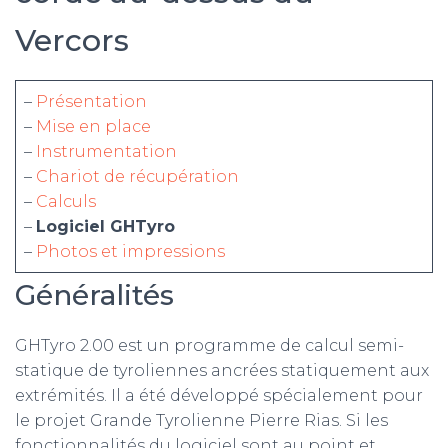
Vercors
m
–
Présentation
–
Mise en place
–
Instrumentation
–
Chariot de récupération
–
Calculs
–
Logiciel GHTyro
–
Photos et impressions
Généralités
GHTyro 2.00 est un programme de calcul semi-
statique de tyroliennes ancrées statiquement aux
extrémités. Il a été développé spécialement pour
le projet Grande Tyrolienne Pierre Rias. Si les
fonctionnalités du logiciel sont au point et