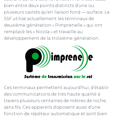
bien entre deux points distincts d’une ou
m
plusieurs cavités qu’en liaison fond — surface. Le
SSF utilise actuellement les terminaux de
deuxième génération « Pimprenelle » qui ont
remplacé les « Nicola » et travaille au
développement de la troisième génération.
Ces terminaux permettent aujourd’hui, d’établir
des communications de très haute qualité à
travers plusieurs centaines de mètres de roche,
sans fils. Ces appareils disposent aussi d’une
fonction de répéteur automatique et sont bien