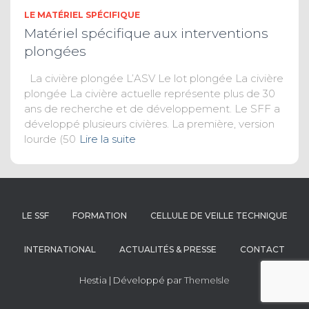
LE MATÉRIEL SPÉCIFIQUE
Matériel spécifique aux interventions
plongées
La civière plongée L’ASV Le lot plongée La civière
plongée La civière actuelle représente plus de 30
ans de recherche et de développement. Le SFF a
développé plusieurs civières. La première, version
lourde (50
Lire la suite
LE SSF
FORMATION
CELLULE DE VEILLE TECHNIQUE
INTERNATIONAL
ACTUALITÉS & PRESSE
CONTACT
Hestia | Développé par
ThemeIsle