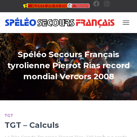
ALERTE (FR-ES-EN)
Secours
F
I
a
n
OUVR
c
s
Spéléo Secours Français
e
t
tyrolienne Pierrot Rias record
mondial Vercors 2008
b
a
o
g
o
r
TGT
TGT – Calculs
k
a