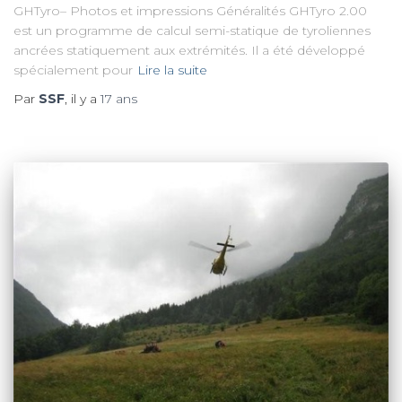
GHTyro– Photos et impressions Généralités GHTyro 2.00
est un programme de calcul semi-statique de tyroliennes
ancrées statiquement aux extrémités. Il a été développé
spécialement pour
Lire la suite
Par
SSF
, il y a
17 ans