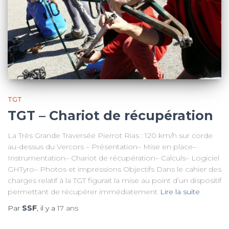
TGT
TGT – Chariot de récupération
La Très Grande Traversée Pierrot Rias : 120 km/h sur corde
au-dessus du Vercors – Présentation– Mise en place–
Instrumentation– Chariot de récupération– Calculs– Logiciel
GHTyro– Photos et impressions Objectifs Dans le cahier des
charges relatif à la TGT figurait la mise au point d’un dispositif
permettant de récupérer immédiatement
Lire la suite
Par
SSF
, il y a
17 ans