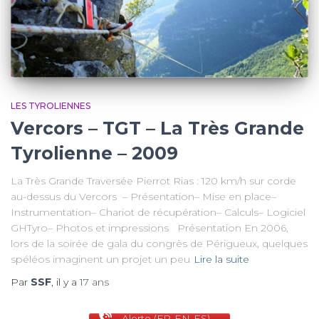
LES TYROLIENNES
Vercors – TGT – La Très Grande
Tyrolienne – 2009
La Très Grande Traversée Pierrot Rias : 120 km/h sur corde
au-dessus du Vercors – Présentation– Mise en place–
Instrumentation– Chariot de récupération– Calculs– Logiciel
GHTyro– Photos et impressions Présentation En 2006,
lors de la soirée de gala du congrès de Périgueux, quelques
spéléos imaginent un projet un peu
Lire la suite
Par
SSF
, il y a
17 ans
Alerte (FR-EN-ES)