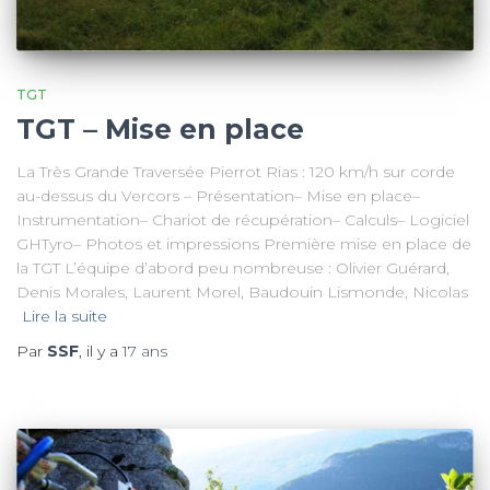
TGT
TGT – Mise en place
La Très Grande Traversée Pierrot Rias : 120 km/h sur corde
au-dessus du Vercors – Présentation– Mise en place–
Instrumentation– Chariot de récupération– Calculs– Logiciel
GHTyro– Photos et impressions Première mise en place de
la TGT L’équipe d’abord peu nombreuse : Olivier Guérard,
Denis Morales, Laurent Morel, Baudouin Lismonde, Nicolas
Lire la suite
Par
SSF
, il y a
17 ans