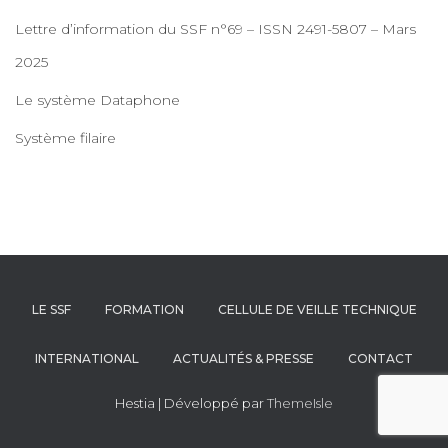
Lettre d’information du SSF n°69 – ISSN 2491-5807 – Mars
2025
Le système Dataphone
Système filaire
LE SSF
FORMATION
CELLULE DE VEILLE TECHNIQUE
INTERNATIONAL
ACTUALITÉS & PRESSE
CONTACT
Hestia | Développé par
ThemeIsle