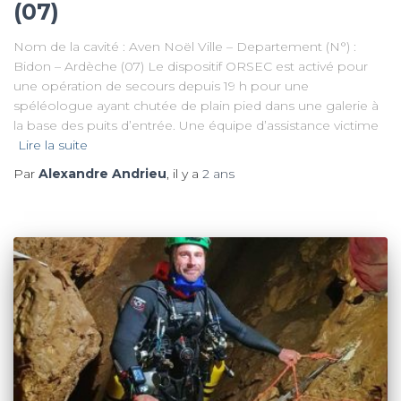
(07)
Nom de la cavité : Aven Noël Ville – Departement (N°) :
Bidon – Ardèche (07) Le dispositif ORSEC est activé pour
une opération de secours depuis 19 h pour une
spéléologue ayant chutée de plain pied dans une galerie à
la base des puits d’entrée. Une équipe d’assistance victime
Lire la suite
Par
Alexandre Andrieu
, il y a
2 ans