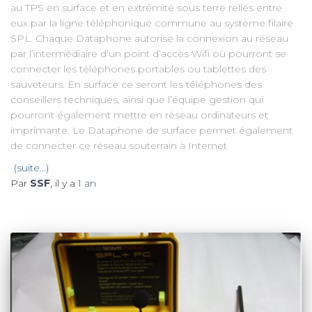
au TPS en surface et en extrémité sous terre reliés entre
eux par la ligne téléphonique commune au système filaire
SPL. Chaque Dataphone autorise la connexion au réseau
par l’intermédiaire d’un point d’accès Wifi où pourront se
connecter les téléphones portables ou tablettes des
sauveteurs. En surface ce seront les téléphones des
conseillers techniques, ainsi que l’équipe gestion qui
pourront également mettre en réseau ordinateurs et
imprimante. Le Dataphone de surface permet également
de connecter ce réseau souterrain à Internet
(suite…)
Par
SSF
, il y a
1 an