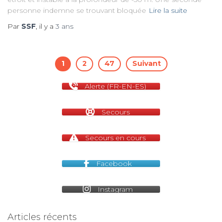
personne indemne se trouvant bloquée
Lire la suite
Par
SSF
, il y a
3 ans
Pagination
1
2
47
Suivant
des
Alerte (FR-EN-ES)
publications
Secours
Secours en cours
Facebook
Instagram
Articles récents