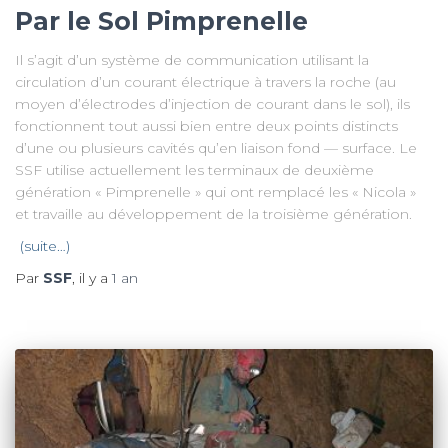
Par le Sol Pimprenelle
Il s’agit d’un système de communication utilisant la
circulation d’un courant électrique à travers la roche (au
moyen d’électrodes d’injection de courant dans le sol), ils
fonctionnent tout aussi bien entre deux points distincts
d’une ou plusieurs cavités qu’en liaison fond — surface. Le
SSF utilise actuellement les terminaux de deuxième
génération « Pimprenelle » qui ont remplacé les « Nicola »
et travaille au développement de la troisième génération.
(suite…)
Par
SSF
, il y a
1 an