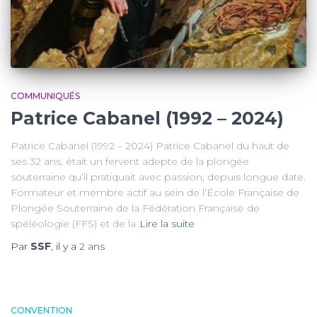
COMMUNIQUÉS
Patrice Cabanel (1992 – 2024)
Patrice Cabanel (1992 – 2024) Patrice Cabanel du haut de
ses 32 ans, était un fervent adepte de la plongée
souterraine qu’il pratiquait avec passion, depuis longue date.
Formateur et membre actif au sein de l’École Française de
Plongée Souterraine de la Fédération Française de
spéléologie (FFS) et de la
Lire la suite
Par
SSF
, il y a
2 ans
CONVENTION