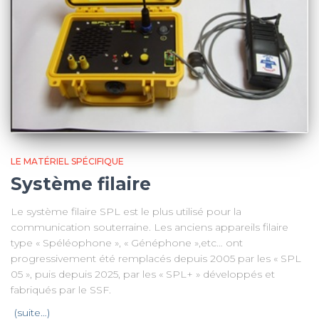
LE MATÉRIEL SPÉCIFIQUE
Système filaire
Le système filaire SPL est le plus utilisé pour la
communication souterraine. Les anciens appareils filaire
type « Spéléophone », « Généphone »,etc… ont
progressivement été remplacés depuis 2005 par les « SPL
05 », puis depuis 2025, par les « SPL+ » développés et
fabriqués par le SSF.
(suite…)