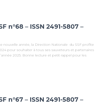
SF n°68 – ISSN 2491-5807 –
e nouvelle année, la Direction Nationale du SSF profite
2024 pour souhaiter à tous ses sauveteurs et partenaires
’année 2025. Bonne lecture et petit rappel pour les
SF n°67 – ISSN 2491-5807 –