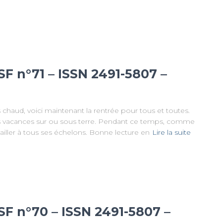
SF n°71 – ISSN 2491-5807 –
 chaud, voici maintenant la rentrée pour tous et toutes.
s vacances sur ou sous terre. Pendant ce temps, comme
vailler à tous ses échelons. Bonne lecture en
Lire la suite
SF n°70 – ISSN 2491-5807 –