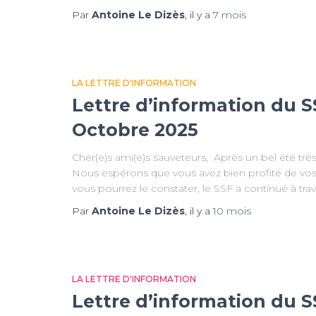
Par
Antoine Le Dizès
, il y a
7 mois
LA LETTRE D'INFORMATION
Lettre d’information du S
Octobre 2025
Cher(e)s ami(e)s sauveteurs, Après un bel été très
Nous espérons que vous avez bien profité de vo
vous pourrez le constater, le SSF a continué à tra
Par
Antoine Le Dizès
, il y a
10 mois
LA LETTRE D'INFORMATION
Lettre d’information du S