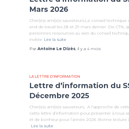
Mars 2026
Cher(e)s ami(e)s sauveteurs,Le conseil technique 
end de travail les 28 et 29 mars dernier. Dix CTN,
personnes ressources au sein du conseil techniq
invitée
Lire la suite
Par
Antoine Le Dizès
, il y a
4 mois
LA LETTRE D'INFORMATION
Lettre d’information du S
Décembre 2025
Cher(e)s ami(e)s sauveteurs, A l’approche de cett
cette lettre d’information pour présenter à tous 
et de bonheur pour l’année 2026. Bonne lecture à
Lire la suite