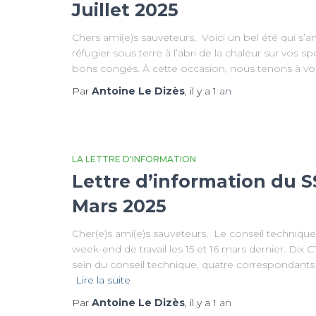
Juillet 2025
Chers ami(e)s sauveteurs, Voici un bel été qui s’
réfugier sous terre à l’abri de la chaleur sur vos
bons congés. À cette occasion, nous tenons à vous
Par
Antoine Le Dizès
, il y a
1 an
LA LETTRE D'INFORMATION
Lettre d’information du S
Mars 2025
Cher(e)s ami(e)s sauveteurs, Le conseil technique
week-end de travail les 15 et 16 mars dernier. Dix 
sein du conseil technique, quatre correspondants
Lire la suite
Par
Antoine Le Dizès
, il y a
1 an