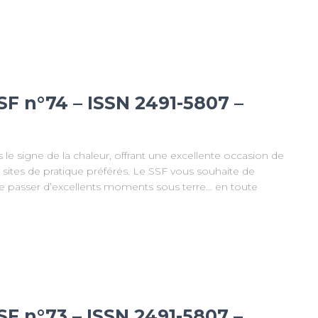
SF n°74 – ISSN 2491-5807 –
us le signe de la chaleur, offrant une excellente occasion de
 sites de pratique préférés. Le SSF vous souhaite de
 de passer d’excellents moments sous terre… en toute
SF n°73 – ISSN 2491-5807 –