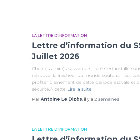
m
LA LETTRE D'INFORMATION
Lettre d’information du S
Juillet 2026
Cher(e)s ami(e)s sauveteurs,L’été s’est installé so
retrouver la fraîcheur du monde souterrain sur vos
profiter pleinement de cette période estivale et
sécurité.À cette
Lire la suite
Par
Antoine Le Dizès
, il y a
2 semaines
LA LETTRE D'INFORMATION
Lettre d’information du S