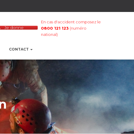
En cas d'accident composez le
Je donne
0800 121 123
(numéro
national)
CONTACT
on