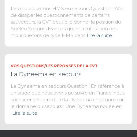
Les mousquetons HMS en secours Question : Afin
de dissiper les questionnements de certains
sauveteurs, la CVT peut elle donner la position du
Spéléo Secours Français quant à l’utilisation des
mousquetons de type HMS dans
Lire la suite
VOS QUESTIONS/LES RÉPONSES DE LA CVT
La Dyneema en secours
La Dyneema en secours Question : En référence à
un stage que nous avons pu suivre en France, nous
souhaiterions introduire la Dyneema chez nous sur
le domaine du secours : Une Dyneema nouée en
Lire la suite