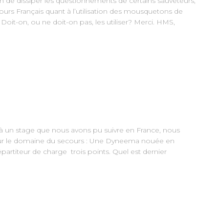
de dissiper les questionnements de certains sauveteurs,
ours Français quant à l’utilisation des mousquetons de
oit-on, ou ne doit-on pas, les utiliser? Merci. HMS,
 un stage que nous avons pu suivre en France, nous
sur le domaine du secours : Une Dyneema nouée en
partiteur de charge trois points. Quel est dernier