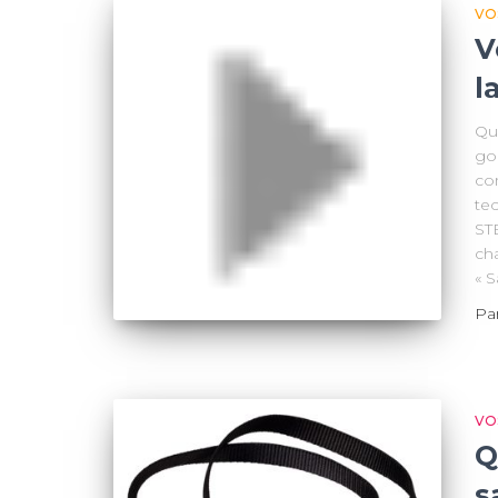
VO
V
l
Qu
gou
con
te
ST
cha
« S
Pa
VO
Q
s