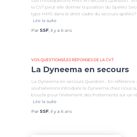
Les mousquetons HMS en secours Question : Afin 
la CVT peut elle donner la position du Spéléo Sec
type HMS dans le strict cadre du secours spéléo? D
Lire la suite
Par
SSF
, il y a
6 ans
VOS QUESTIONS/LES RÉPONSES DE LA CVT
La Dyneema en secours
La Dyneema en secours Question : En référence à
souhaiterions introduire la Dyneema chez nous 
boucle pour l’évitement des frottements sur un ré
Lire la suite
Par
SSF
, il y a
6 ans