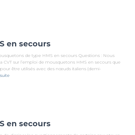
S en secours
 mousquetons de type HMS en secours Questions : Nous
r la CVT sur l’emploi de mousquetons HMS en secours que
ur être utilisés avec des nœuds italiens (demi-
 suite
S en secours