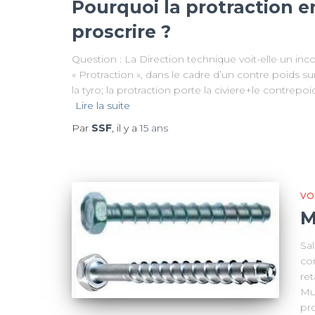
Pourquoi la protraction e
proscrire ?
Question : La Direction technique voit-elle un in
« Protraction », dans le cadre d’un contre poids s
la tyro; la protraction porte la civiere+le contrepoi
Lire la suite
Par
SSF
, il y a
15 ans
VO
M
Sal
com
ret
Mu
pro