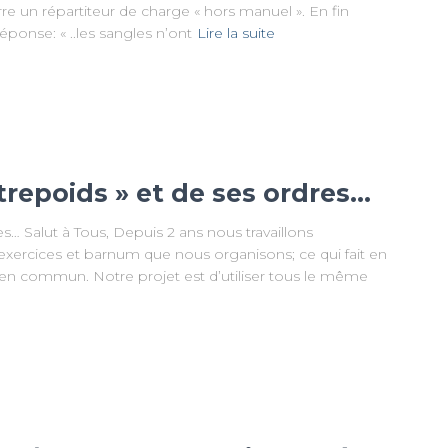
re un répartiteur de charge « hors manuel ». En fin
éponse: « ..les sangles n’ont
Lire la suite
ntrepoids » et de ses ordres…
res… Salut à Tous, Depuis 2 ans nous travaillons
 exercices et barnum que nous organisons; ce qui fait en
s en commun. Notre projet est d’utiliser tous le même