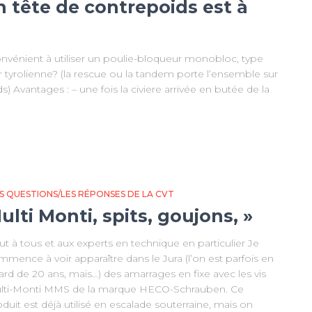
n tête de contrepoids est à
convénient à utiliser un poulie-bloqueur monobloc, type
ur tyrolienne? (la rescue ou la tandem porte l’ensemble sur
ds) Avantages : – une fois la civiere arrivée en butée de la
S QUESTIONS/LES RÉPONSES DE LA CVT
ulti Monti, spits, goujons, »
ut à tous et aux experts en technique en particulier Je
mence à voir apparaître dans le Jura (l’on est parfois en
ard de 20 ans, mais…) des amarrages en fixe avec les vis
lti-Monti MMS de la marque HECO-Schrauben. Ce
duit est déjà utilisé en escalade souterraine, mais on