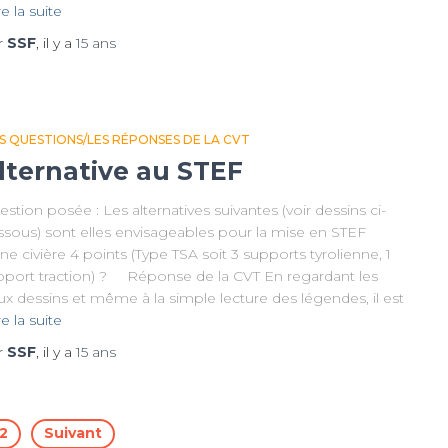
re la suite
r
SSF
, il y a
15 ans
S QUESTIONS/LES RÉPONSES DE LA CVT
lternative au STEF
stion posée : Les alternatives suivantes (voir dessins ci-
ssous) sont elles envisageables pour la mise en STEF
ne civière 4 points (Type TSA soit 3 supports tyrolienne, 1
pport traction) ? Réponse de la CVT En regardant les
x dessins et même à la simple lecture des légendes, il est
re la suite
r
SSF
, il y a
15 ans
2
Suivant