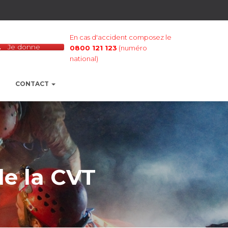
En cas d'accident composez le
Je donne
0800 121 123
(numéro
national)
CONTACT
de la CVT