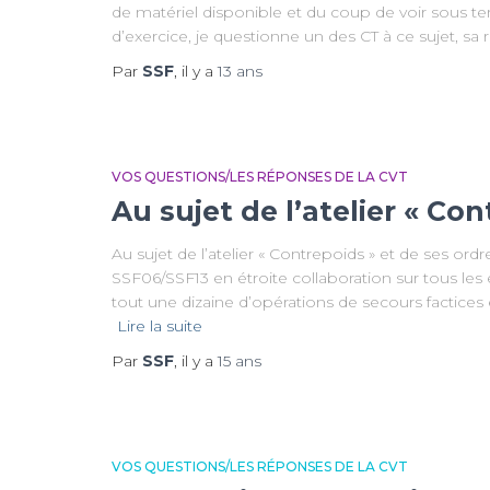
de matériel disponible et du coup de voir sous ter
d’exercice, je questionne un des CT à ce sujet, sa r
Par
SSF
, il y a
13 ans
VOS QUESTIONS/LES RÉPONSES DE LA CVT
Au sujet de l’atelier « Co
Au sujet de l’atelier « Contrepoids » et de ses ord
SSF06/SSF13 en étroite collaboration sur tous les
tout une dizaine d’opérations de secours factice
Lire la suite
Par
SSF
, il y a
15 ans
VOS QUESTIONS/LES RÉPONSES DE LA CVT