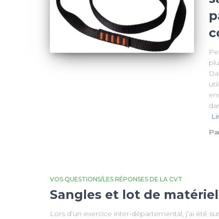
p
c
Pet
pl
Dan
uti
ens
dan
Li
Pa
VOS QUESTIONS/LES RÉPONSES DE LA CVT
Sangles et lot de matériel
Lors d’un exercice inter-départemental, j’ai été su