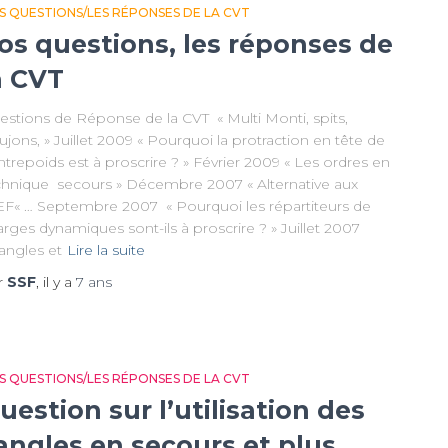
S QUESTIONS/LES RÉPONSES DE LA CVT
os questions, les réponses de
a CVT
estions de Réponse de la CVT « Multi Monti, spits,
jons, » Juillet 2009 « Pourquoi la protraction en tête de
trepoids est à proscrire ? » Février 2009 « Les ordres en
chnique secours » Décembre 2007 « Alternative aux
EF« … Septembre 2007 « Pourquoi les répartiteurs de
rges dynamiques sont-ils à proscrire ? » Juillet 2007
angles et
Lire la suite
r
SSF
, il y a
7 ans
S QUESTIONS/LES RÉPONSES DE LA CVT
uestion sur l’utilisation des
angles en secours et plus