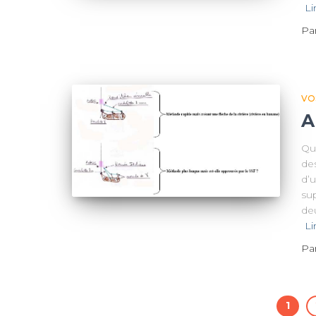
Li
Pa
VO
A
Que
de
d’u
su
deu
Li
Pa
1
Pagination