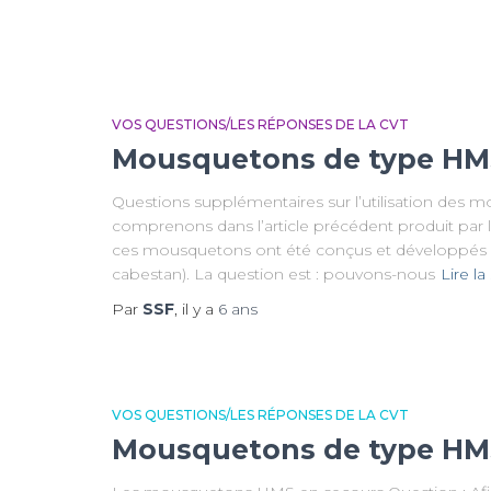
m
VOS QUESTIONS/LES RÉPONSES DE LA CVT
Mousquetons de type HM
Questions supplémentaires sur l’utilisation des
comprenons dans l’article précédent produit pa
ces mousquetons ont été conçus et développés po
cabestan). La question est : pouvons-nous
Lire la
Par
SSF
, il y a
6 ans
VOS QUESTIONS/LES RÉPONSES DE LA CVT
Mousquetons de type HM