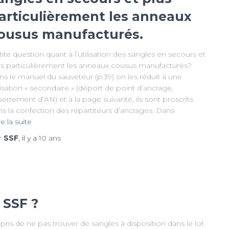
articulièrement les anneaux
ousus manufacturés.
ite question quant à l’utilisation des sangles en secours et
us particulièrement les anneaux cousus manufacturés?
s le manuel du sauveteur (p.39) on les réduit à une
lisation « secondaire » (déport de point d’ancrage,
errement d’AN) et à la page suivante, ils sont proscrits
s la confection des répartiteurs d’ancrages. Dans
re la suite
r
SSF
, il y a
10 ans
 SSF ?
rpris de ne pas trouver de sangles à disposition dans le lot