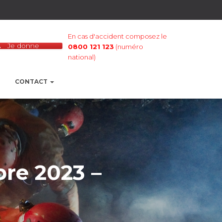
En cas d'accident composez le
Je donne
0800 121 123
(numéro
national)
CONTACT
re 2023 –