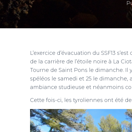
P
m
L’exercice d’évacuation du SSF13 s’est 
de la carrière de l’étoile noire à La Cio
Tourne de Saint Pons le dimanche. Il y
spéléos le samedi et 25 le dimanche, 
ambiance studieuse et néanmoins con
Cette fois-ci, les tyroliennes ont été de 