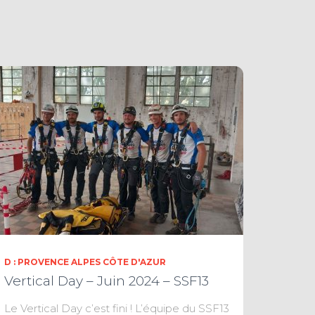
D : PROVENCE ALPES CÔTE D'AZUR
Vertical Day – Juin 2024 – SSF13
Le Vertical Day c’est fini ! L’équipe du SSF13