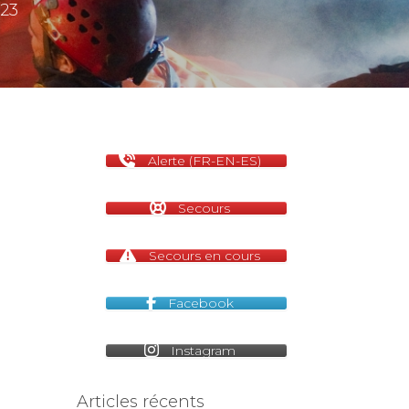
23
Alerte (FR-EN-ES)
Secours
Secours en cours
Facebook
Instagram
Articles récents