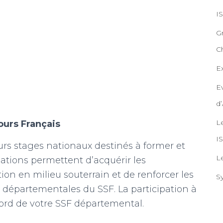
IS
Gr
Ch
E
E
d’
L
ours Français
I
rs stages nationaux destinés à former et
L
mations permettent d’acquérir les
on en milieu souterrain et de renforcer les
Sy
 départementales du SSF. La participation à
cord de votre SSF départemental.