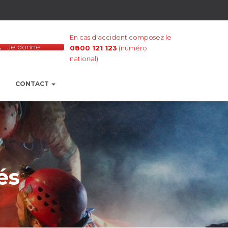
En cas d'accident composez le
Je donne
0800 121 123
(numéro
national)
CONTACT
és