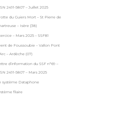
SN 2491-5807 – Juillet 2025
otte du Guiers Mort – St Pierre de
artreuse – Isère (38)
xercice – Mars 2025 – SSF81
vent de Foussoubie – Vallon Pont
Arc – Ardèche (07)
ettre d’information du SSF n°69 –
SSN 2491-5807 – Mars 2025
e système Dataphone
stème filaire