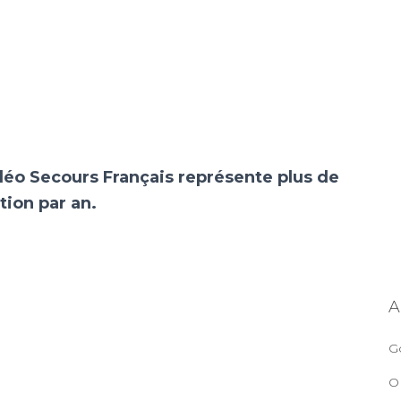
léo Secours Français représente plus de
ion par an.
A
G
O