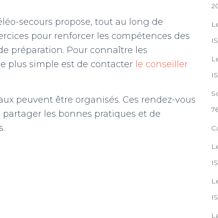
2
éo-secours propose, tout au long de
L
xercices pour renforcer les compétences des
IS
e préparation. Pour connaître les
L
e plus simple est de contacter
le conseiller
I
S
ux peuvent être organisés. Ces rendez-vous
7
e partager les bonnes pratiques et de
s.
C
L
I
Le
I
L