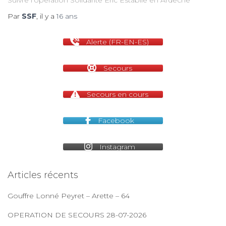
Suivre l’opération Solidarité Eric Establie en Ardèche
Par
SSF
, il y a
16 ans
m
Alerte (FR-EN-ES)
Secours
Secours en cours
Facebook
Instagram
Articles récents
Gouffre Lonné Peyret – Arette – 64
OPERATION DE SECOURS 28-07-2026