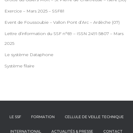
Exercice – Mars 2025 – SSF81
Event de Foussoubie – Vallon Pont d’Arc – Ardèche (07)
Lettre d’information du SSF n°69 – ISSN 2491-5807 – Mars
2025
Le système Dataphone
Système filaire
LE SSF
FORMATION
CELLULE DE VEILLE TECHNIQUE
INTERNATIONAL
ACTUALITÉS & PRESSE
CONTACT