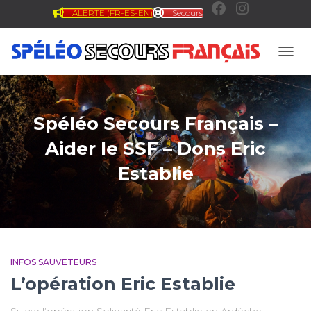
ALERTE (FR-ES-EN)
Secours
F
I
a
n
OUVR
c
s
Spéléo Secours Français –
e
t
Aider le SSF – Dons Eric
Establie
b
a
o
g
o
r
INFOS SAUVETEURS
L’opération Eric Establie
k
a