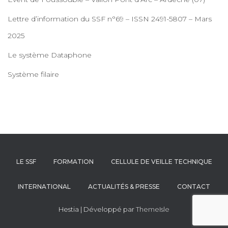
Lettre d’information du SSF n°69 – ISSN 2491-5807 – Mars
2025
Le système Dataphone
Système filaire
LE SSF
FORMATION
CELLULE DE VEILLE TECHNIQUE
INTERNATIONAL
ACTUALITÉS & PRESSE
CONTACT
Hestia | Développé par
ThemeIsle