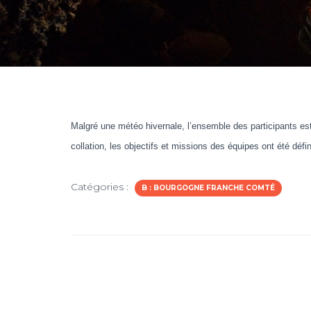
m
Malgré une météo hivernale, l’ensemble des participants est
collation, les objectifs et missions des équipes ont été défi
Catégories :
B : BOURGOGNE FRANCHE COMTÉ