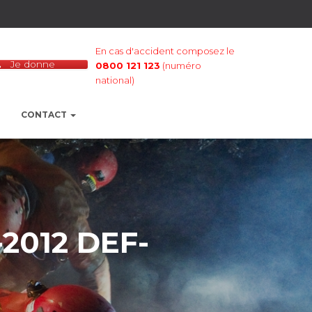
En cas d'accident composez le
Je donne
0800 121 123
(numéro
national)
CONTACT
-2012 DEF-