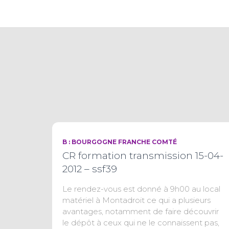
B : BOURGOGNE FRANCHE COMTÉ
CR formation transmission 15-04-
2012 – ssf39
Le rendez-vous est donné à 9h00 au local
matériel à Montadroit ce qui a plusieurs
avantages, notamment de faire découvrir
le dépôt à ceux qui ne le connaissent pas,