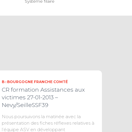
Système filaire
B : BOURGOGNE FRANCHE COMTÉ
CR formation Assistances aux
victimes 27-01-2013 –
Nevy/SeilleSSF39
Nous poursuivons la matinée avec la
présentation des fiches réflexes relatives à
l’équipe ASV en développant