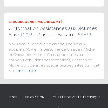
B : BOURGOGNE FRANCHE COMTÉ
CR formation Assistances aux victimes
6 avril 2013 – Plasne – Besain – SSF39
Nous accueillons avec plaisir trois nouveaux
équipiers ASV en la personne de Christian, Michel
et Christophe.Hormis Christophe qui est un
nouveau venu dans nos formations, Christian et
Michel sont déjà des spécialitésspécialités SSF. Let
leur
Lire la suite
LE SSF
FORMATION
CELLULE DE VEILLE TECHNIQUE