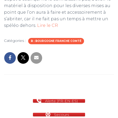
matériel à disposition pour les diverses mises au
m
point que l’on aura à faire et accessoirement à
s’abriter, car il ne fait pas un temps à mettre un
spéléo dehors.
Lire le CR
Catégories :
B : BOURGOGNE FRANCHE COMTÉ
Alerte (FR-EN-ES)
Secours