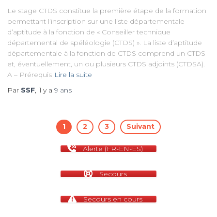
Le stage CTDS constitue la première étape de la formation
permettant l’inscription sur une liste départementale
d’aptitude à la fonction de « Conseiller technique
départemental de spéléologie (CTDS) ». La liste d’aptitude
départementale à la fonction de CTDS comprend un CTDS
et, éventuellement, un ou plusieurs CTDS adjoints (CTDSA).
A – Prérequis
Lire la suite
Par
SSF
, il y a
9 ans
Pagination
1
2
3
Suivant
des
Alerte (FR-EN-ES)
publications
Secours
Secours en cours