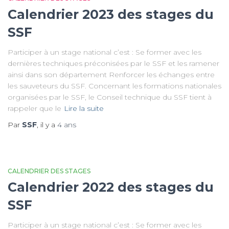
Calendrier 2023 des stages du
SSF
Participer à un stage national c’est : Se former avec les
dernières techniques préconisées par le SSF et les ramener
ainsi dans son département Renforcer les échanges entre
les sauveteurs du SSF. Concernant les formations nationales
organisées par le SSF, le Conseil technique du SSF tient à
rappeler que le
Lire la suite
Par
SSF
, il y a
4 ans
CALENDRIER DES STAGES
Calendrier 2022 des stages du
SSF
Participer à un stage national c’est : Se former avec les