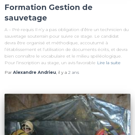
Formation Gestion de
sauvetage
A – Pré-requis Il n’y a pas obligation d’être un technicien du
sauvetage souterrain pour suivre ce stage. Le candidat
devra être organisé et méthodique, accoutumé à
l’établissement et l’utilisation de documents écrits, et devra
bien connaître le vocabulaire et le milieu spéléologique.
Pour l’inscription au stage, un avis favorable
Lire la suite
Par
Alexandre Andrieu
, il y a
2 ans