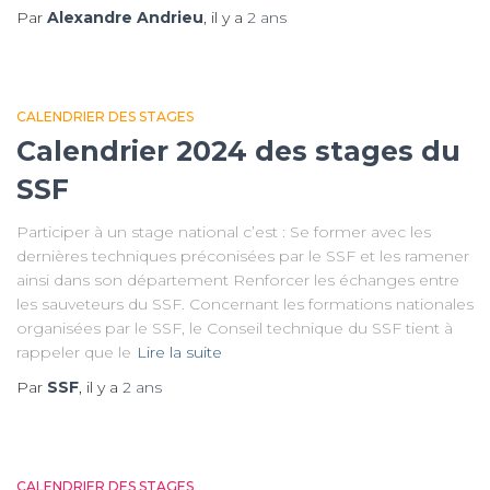
Par
Alexandre Andrieu
, il y a
2 ans
CALENDRIER DES STAGES
Calendrier 2024 des stages du
SSF
Participer à un stage national c’est : Se former avec les
dernières techniques préconisées par le SSF et les ramener
ainsi dans son département Renforcer les échanges entre
les sauveteurs du SSF. Concernant les formations nationales
organisées par le SSF, le Conseil technique du SSF tient à
rappeler que le
Lire la suite
Par
SSF
, il y a
2 ans
CALENDRIER DES STAGES