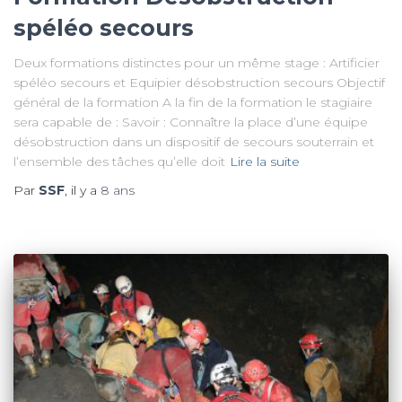
spéléo secours
Deux formations distinctes pour un même stage : Artificier
spéléo secours et Equipier désobstruction secours Objectif
général de la formation A la fin de la formation le stagiaire
sera capable de : Savoir : Connaître la place d’une équipe
désobstruction dans un dispositif de secours souterrain et
l’ensemble des tâches qu’elle doit
Lire la suite
Par
SSF
, il y a
8 ans