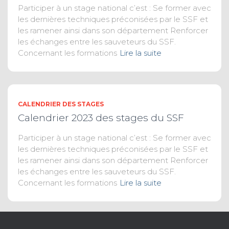
Participer à un stage national c’est : Se former avec
les dernières techniques préconisées par le SSF et
les ramener ainsi dans son département Renforcer
les échanges entre les sauveteurs du SSF.
Concernant les formations
Lire la suite
CALENDRIER DES STAGES
Calendrier 2023 des stages du SSF
Participer à un stage national c’est : Se former avec
les dernières techniques préconisées par le SSF et
les ramener ainsi dans son département Renforcer
les échanges entre les sauveteurs du SSF.
Concernant les formations
Lire la suite