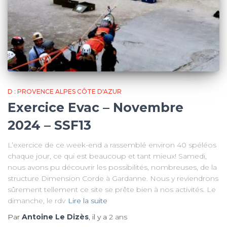
D : PROVENCE ALPES CÔTE D'AZUR
Exercice Evac – Novembre
2024 – SSF13
L’exercice de ce week-end a rassemblé environ 40 spéléos
chaque jour, ce qui est beaucoup et tant mieux! Samedi,
nous avons pu découvrir les possibilités, nombreuses, de la
structure Dimension Corde à Gardanne. Nous y reviendrons
sûrement tellement ce site se prête bien à nos activités. Le
dimanche, le rdv
Lire la suite
Par
Antoine Le Dizès
, il y a
2 ans