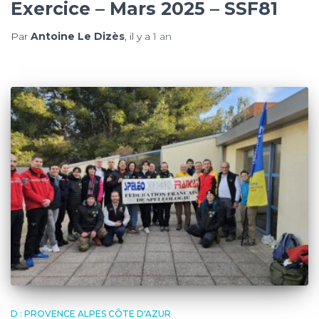
Exercice – Mars 2025 – SSF81
m
Par
Antoine Le Dizès
, il y a
1 an
D : PROVENCE ALPES CÔTE D'AZUR