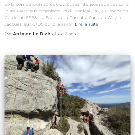
de la compétition après 6 épreuves intenses réparties sur 2
jours. Merci aux organisateurs du Vertical Day, a Dimension
Corde, au SSF84, à Bartasse, à Pascal, à Carlos, à Willy, à
Jacques, aux CTDS du 13, à savoir
Lire la suite
Par
Antoine Le Dizès
, il y a
2 ans