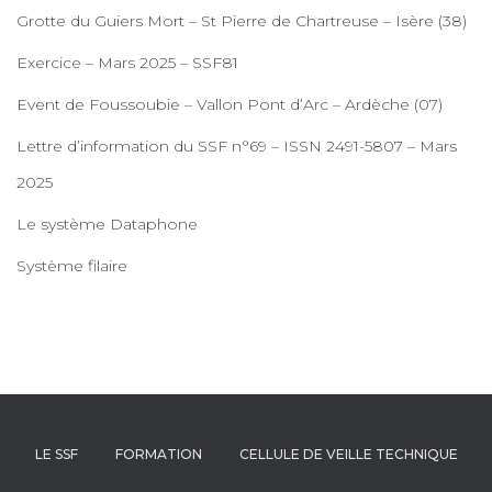
Grotte du Guiers Mort – St Pierre de Chartreuse – Isère (38)
Exercice – Mars 2025 – SSF81
Event de Foussoubie – Vallon Pont d’Arc – Ardèche (07)
Lettre d’information du SSF n°69 – ISSN 2491-5807 – Mars
2025
Le système Dataphone
Système filaire
LE SSF
FORMATION
CELLULE DE VEILLE TECHNIQUE