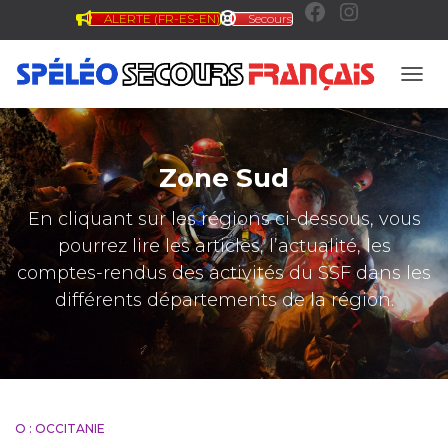
ALERTE (FR-ES-EN)
Secours
F
I
a
n
OUVR
c
s
Zone Sud
e
t
En cliquant sur les régions ci-dessous, vous
pourrez lire les articles, l’actualité, les
b
a
comptes-rendus des activités du SSF dans les
différents départements de la région.
o
g
o
r
O : OCCITANIE
k
a