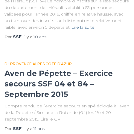
de l’Hérault (SSF 34) Le nombre d’inscrits sur la liste secours
du département de l’Hérault s’établit à 53 personnes
validées pour l’année 2016, chiffre en relative hausse, avec
un turn-over des inscrits sur la liste qui reste relativement
faible, avec environ 5 départs et
Lire la suite
Par
SSF
, il y a
10 ans
D : PROVENCE ALPES CÔTE D'AZUR
Aven de Pépette – Exercice
secours SSF 04 et 84 –
Septembre 2015
Compte rendu de l’exercice secours en spéléologie à l’aven
de la Pépette / Simiane la Rotonde (04) les 19 et 20
septembre 2015. Lire le CR.
Par
SSF
, il y a
11 ans