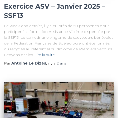
Exercice ASV – Janvier 2025 –
SSF13
Le week-end dernier, il y a eu près de 50 personnes pour
participer à la formation Assistance Victime dispensée par
le SSF13. Le samedi, une vingtaine de sauveteurs bénévoles
de la Fédération Française de Spéléologie ont été formés
ou recyclés au référentiel du diplôme de Premiers Secours
Citoyens par les
Lire la suite
Par
Antoine Le Dizès
, il y a
2 ans