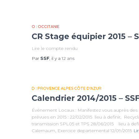
O : OCCITANIE
CR Stage équipier 2015 – 
Lire le compte rendu
Par
SSF
, il y a
12 ans
D : PROVENCE ALPES CÔTE D'AZUR
Calendrier 2014/2015 – SS
Événement Locaux : Manifestez vous auprès des CT
prévues en 2015 : 22/02/2015 lieu à definir, Recyc
transmission SPL05 et TPS 28/06/2015 lieu à defi
Calernaum, Exercice departemental 12/09/2015
Lir