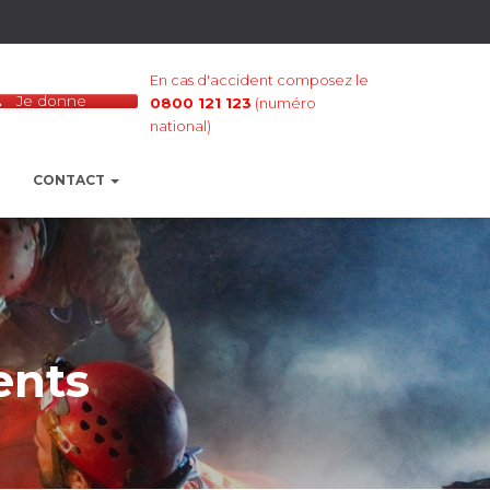
En cas d'accident composez le
Je donne
0800 121 123
(numéro
national)
CONTACT
ents