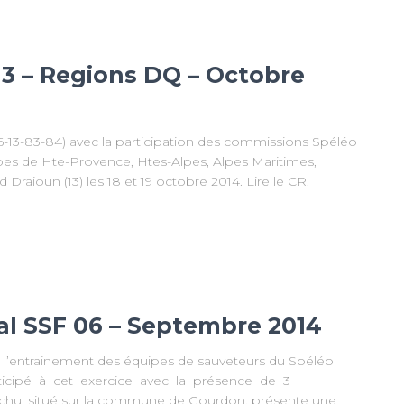
3 – Regions DQ – Octobre
13-83-84) avec la participation des commissions Spéléo
es de Hte-Provence, Htes-Alpes, Alpes Maritimes,
raioun (13) les 18 et 19 octobre 2014. Lire le CR.
l SSF 06 – Septembre 2014
t l’entrainement des équipes de sauveteurs du Spéléo
icipé à cet exercice avec la présence de 3
rchu, situé sur la commune de Gourdon, présente une