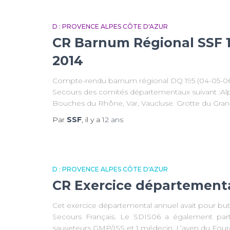
D : PROVENCE ALPES CÔTE D'AZUR
CR Barnum Régional SSF 1
2014
Compte-rendu barnum régional DQ 195 (04-05-06-
Secours des comités départementaux suivant :Alp
Bouches du Rhône, Var, Vaucluse. Grotte du Grand D
Par
SSF
, il y a
12 ans
D : PROVENCE ALPES CÔTE D'AZUR
CR Exercice départementa
Cet exercice départemental annuel avait pour bu
Secours Français. Le SDIS06 a également part
sauveteurs GMP/ISS et 1 médecin. L’aven du Fou