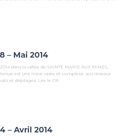
8 – Mai 2014
mai 2014 dans la vallée de SAINTE MARIE AUX MINES,
retenue est une mine vaste et complexe, aux réseaux
ts et dépilages. Lire le CR
 – Avril 2014