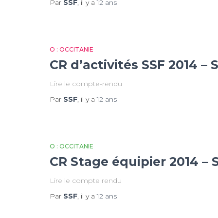
Par
SSF
, il y a
12 ans
O : OCCITANIE
CR d’activités SSF 2014 – 
Lire le compte-rendu
Par
SSF
, il y a
12 ans
O : OCCITANIE
CR Stage équipier 2014 – 
Lire le compte rendu
Par
SSF
, il y a
12 ans