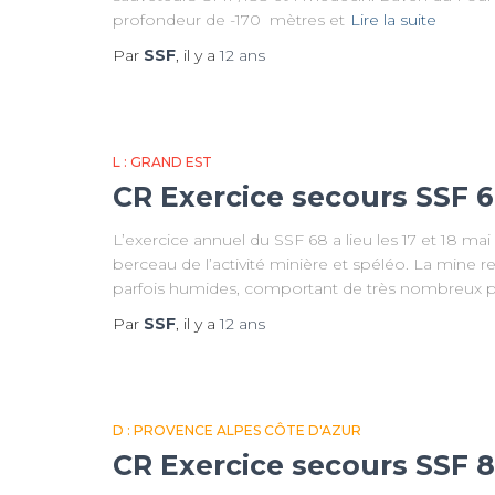
profondeur de -170 mètres et
Lire la suite
Par
SSF
, il y a
12 ans
L : GRAND EST
CR Exercice secours SSF 6
L’exercice annuel du SSF 68 a lieu les 17 et 18 
berceau de l’activité minière et spéléo. La mine 
parfois humides, comportant de très nombreux pui
Par
SSF
, il y a
12 ans
D : PROVENCE ALPES CÔTE D'AZUR
CR Exercice secours SSF 84