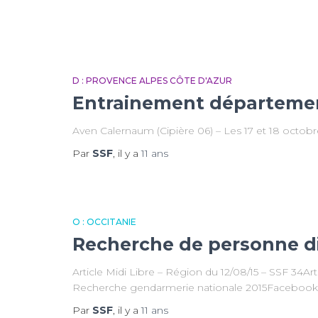
m
D : PROVENCE ALPES CÔTE D'AZUR
Entrainement département
Aven Calernaum (Cipière 06) – Les 17 et 18 octobre
Par
SSF
, il y a
11 ans
O : OCCITANIE
Recherche de personne d
Article Midi Libre – Région du 12/08/15 – SSF 34Ar
Recherche gendarmerie nationale 2015Facebook ge
Par
SSF
, il y a
11 ans