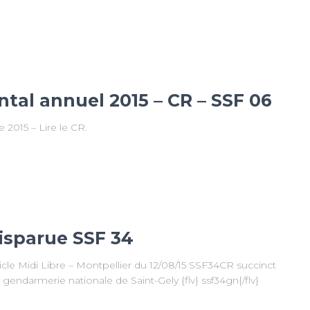
al annuel 2015 – CR – SSF 06
 2015 – Lire le CR.
isparue SSF 34
ticle Midi Libre – Montpellier du 12/08/15 SSF34CR succinct
ndarmerie nationale de Saint-Gely {flv} ssf34gn{/flv}