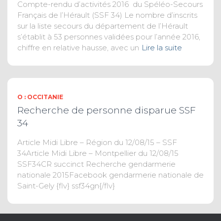
Compte-rendu d’activités 2016 du Spéléo-Secours
Français de l’Hérault (SSF 34) Le nombre d’inscrits
sur la liste secours du département de l’Hérault
s’établit à 53 personnes validées pour l’année 2016,
chiffre en relative hausse, avec un
Lire la suite
O : OCCITANIE
Recherche de personne disparue SSF
34
Article Midi Libre – Région du 12/08/15 – SSF
34Article Midi Libre – Montpellier du 12/08/15
SSF34CR succinct Recherche gendarmerie
nationale 2015Facebook gendarmerie nationale de
Saint-Gely {flv} ssf34gn{/flv}