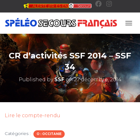
ALERTE (FR-ES-EN)
Secours
F
I
a
n
OUVR
c
s
CR d’activités SSF 2014 – SSF
e
t
34
Published by
SSF
on
27 décembre, 2014
b
a
o
g
Lire le compte-rendu
o
r
Catégories :
O : OCCITANIE
k
a