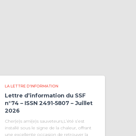
LA LETTRE D'INFORMATION
Lettre d’information du SSF
n°74 – ISSN 2491-5807 – Juillet
2026
Cher(e)s ami(e)s sauveteurs,L’été s’est
installé sous le signe de la chaleur, offrant
une excellente occasion de retrouver la