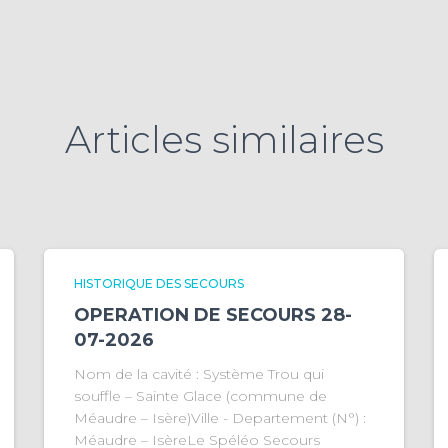
Articles similaires
HISTORIQUE DES SECOURS
OPERATION DE SECOURS 28-
07-2026
Nom de la cavité : Système Trou qui
souffle – Sainte Glace (commune de
Méaudre – Isère)Ville - Departement (N°) :
Méaudre – IsèreLe Spéléo Secours