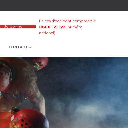
En cas d'accident composez le
Je donne
0800 121 123
(numéro
national)
CONTACT