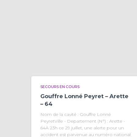
SECOURS EN COURS
Gouffre Lonné Peyret – Arette
– 64
Nom de la cavité : Gouffre Lonné
PeyretVille - Departement (N°) : Arette -
64À 23h ce 29 juillet, une alerte pour un
accident est parvenue au numéro national