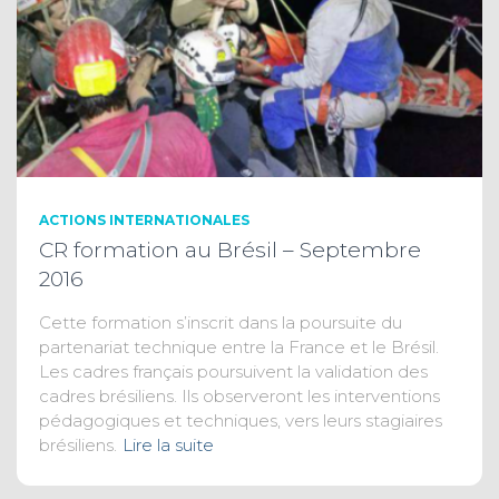
ACTIONS INTERNATIONALES
CR formation au Brésil – Septembre
2016
Cette formation s’inscrit dans la poursuite du
partenariat technique entre la France et le Brésil.
Les cadres français poursuivent la validation des
cadres brésiliens. Ils observeront les interventions
pédagogiques et techniques, vers leurs stagiaires
brésiliens.
Lire la suite