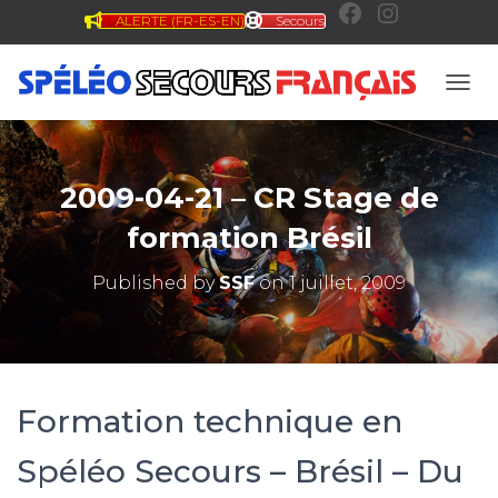
ALERTE (FR-ES-EN)
Secours
F
I
a
n
OUVR
c
s
2009-04-21 – CR Stage de
e
t
formation Brésil
Published by
SSF
on
1 juillet, 2009
b
a
o
g
Formation technique en
o
r
Spéléo Secours – Brésil – Du
k
a