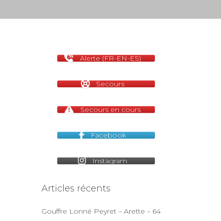
Alerte (FR-EN-ES)
Secours
Secours en cours
Facebook
Instagram
Articles récents
Gouffre Lonné Peyret – Arette – 64