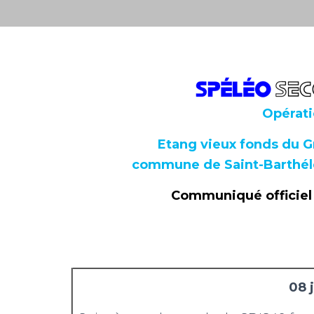
m
Opérati
Etang vieux fonds du Gr
commune de Saint-Barthélé
Communiqué officiel 
08 j