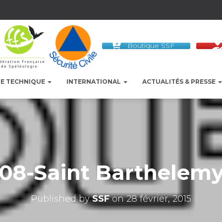
Boutique SSF
LE TECHNIQUE
INTERNATIONAL
ACTUALITÉS & PRESSE
-08-Saint Barthelemy
Published by
SSF
on
28 février, 2015