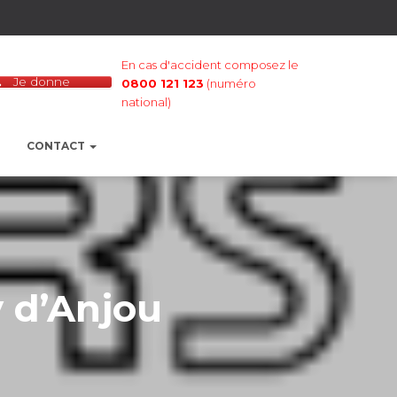
En cas d'accident composez le
Je donne
0800 121 123
(numéro
national)
CONTACT
 d’Anjou