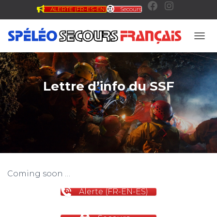
ALERTE (FR-ES-EN)
Secours
F
I
a
n
OUVR
c
s
Lettre d’info du SSF
e
t
b
a
o
g
Coming soon …
o
r
Alerte (FR-EN-ES)
k
a