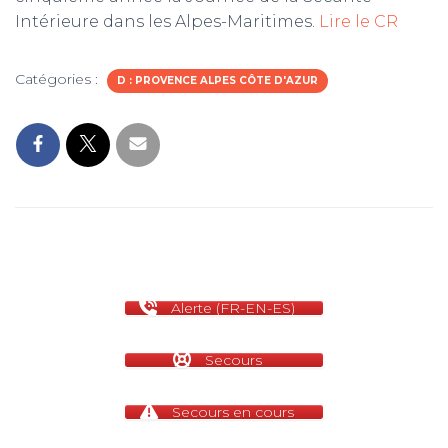
Intérieure dans les Alpes-Maritimes.
Lire le CR
m
Catégories :
D : PROVENCE ALPES CÔTE D'AZUR
Alerte (FR-EN-ES)
Secours
Secours en cours