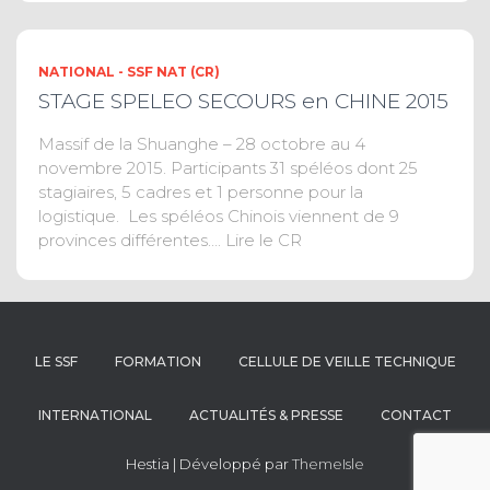
NATIONAL - SSF NAT (CR)
STAGE SPELEO SECOURS en CHINE 2015
Massif de la Shuanghe – 28 octobre au 4
novembre 2015. Participants 31 spéléos dont 25
stagiaires, 5 cadres et 1 personne pour la
logistique. Les spéléos Chinois viennent de 9
provinces différentes…. Lire le CR
LE SSF
FORMATION
CELLULE DE VEILLE TECHNIQUE
INTERNATIONAL
ACTUALITÉS & PRESSE
CONTACT
Hestia | Développé par
ThemeIsle