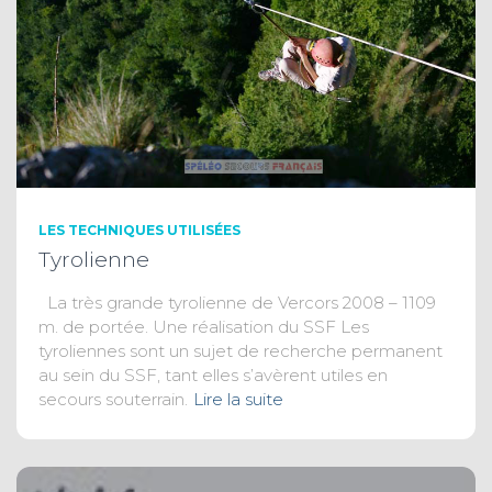
LES TECHNIQUES UTILISÉES
Tyrolienne
La très grande tyrolienne de Vercors 2008 – 1109
m. de portée. Une réalisation du SSF Les
tyroliennes sont un sujet de recherche permanent
au sein du SSF, tant elles s’avèrent utiles en
secours souterrain.
Lire la suite