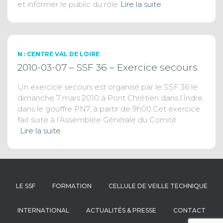
et informer le public du rôle
Lire la suite
N : CENTRE VAL DE LOIRE
2010-03-07 – SSF 36 – Exercice secours
Un exercice secours est organisé par le SSF 36 le
dimanche 7 mars 2010 à Pont Chrétien dans l’Indre,
dans le gouffre PN7, à partir de 9h00.Cet exercice
fait suite à l’Assemblée Générale du Comité
Lire la suite
LE SSF
FORMATION
CELLULE DE VEILLE TECHNIQUE
INTERNATIONAL
ACTUALITÉS & PRESSE
CONTACT