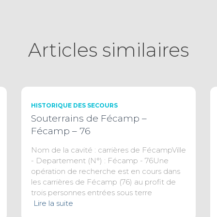
Articles similaires
HISTORIQUE DES SECOURS
Souterrains de Fécamp –
Fécamp – 76
Nom de la cavité : carrières de FécampVille
- Departement (N°) : Fécamp - 76Une
opération de recherche est en cours dans
les carrières de Fécamp (76) au profit de
trois personnes entrées sous terre
Lire la suite