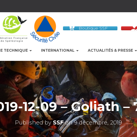
Boutique SSF
LE TECHNIQUE
INTERNATIONAL
ACTUALITÉS & PRESSE
019-12-09 – Goliath – 
Published by
SSF
on
9 décembre, 2019