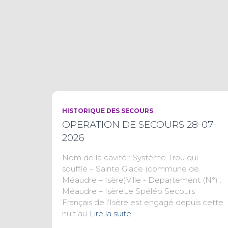
HISTORIQUE DES SECOURS
OPERATION DE SECOURS 28-07-
2026
Nom de la cavité : Système Trou qui
souffle – Sainte Glace (commune de
Méaudre – Isère)Ville - Departement (N°) :
Méaudre – IsèreLe Spéléo Secours
Français de l’Isère est engagé depuis cette
nuit au
Lire la suite