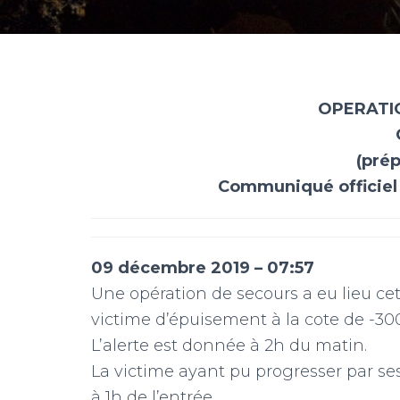
m
OPERATI
(prép
Communiqué officiel 
09 décembre 2019 – 07:57
Une opération de secours a eu lieu ce
victime d’épuisement à la cote de -30
L’alerte est donnée à 2h du matin.
La victime ayant pu progresser par se
à 1h de l’entrée.