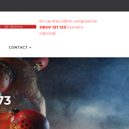
En cas d'accident composez le
Je donne
0800 121 123
(numéro
national)
CONTACT
73