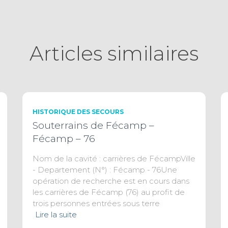
Articles similaires
HISTORIQUE DES SECOURS
Souterrains de Fécamp –
Fécamp – 76
Nom de la cavité : carrières de FécampVille
- Departement (N°) : Fécamp - 76Une
opération de recherche est en cours dans
les carrières de Fécamp (76) au profit de
trois personnes entrées sous terre
Lire la suite