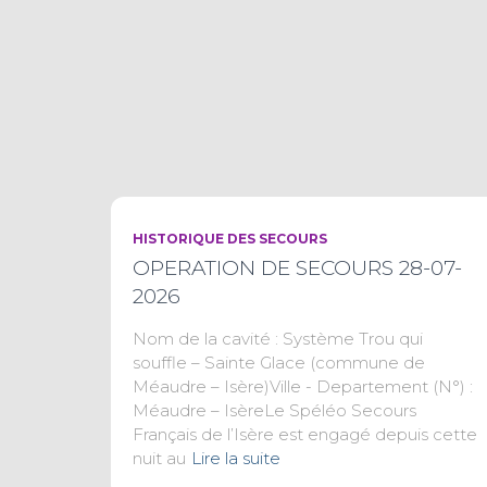
HISTORIQUE DES SECOURS
OPERATION DE SECOURS 28-07-
2026
Nom de la cavité : Système Trou qui
souffle – Sainte Glace (commune de
Méaudre – Isère)Ville - Departement (N°) :
Méaudre – IsèreLe Spéléo Secours
Français de l’Isère est engagé depuis cette
nuit au
Lire la suite