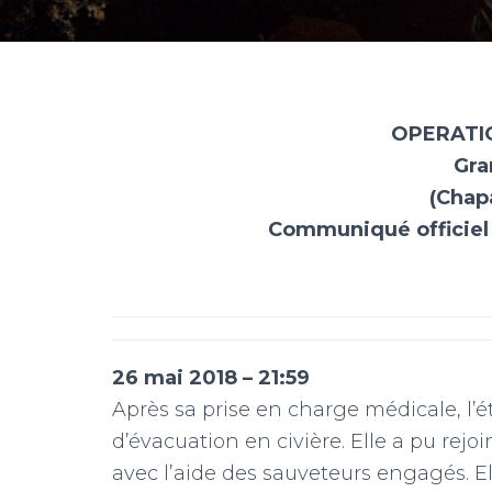
m
OPERATI
Gra
(Chapa
Communiqué officiel 
26 mai 2018 – 21:59
Après sa prise en charge médicale, l’é
d’évacuation en civière. Elle a pu rej
avec l’aide des sauveteurs engagés. Ell