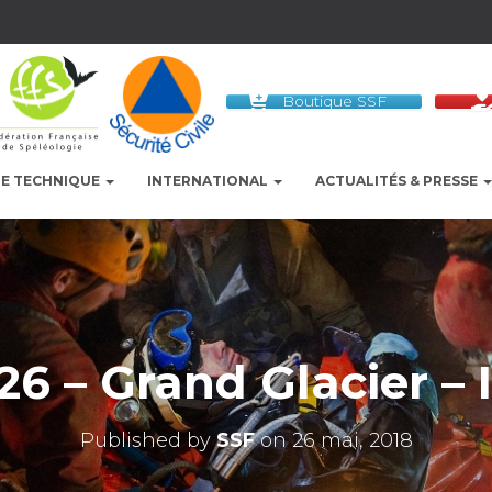
Boutique SSF
LE TECHNIQUE
INTERNATIONAL
ACTUALITÉS & PRESSE
26 – Grand Glacier – I
Published by
SSF
on
26 mai, 2018