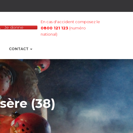
En cas d'accident composez le
Je donne
0800 121 123
(numéro
national)
CONTACT
sère (38)