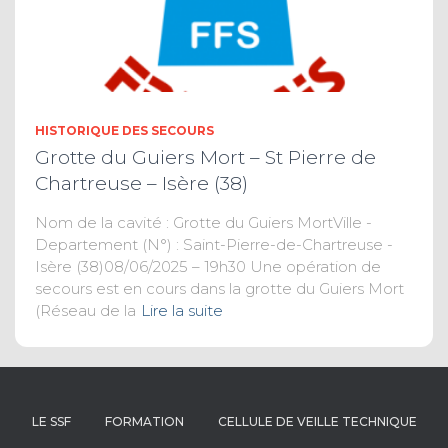
HISTORIQUE DES SECOURS
Grotte du Guiers Mort – St Pierre de
Chartreuse – Isère (38)
Nom de la cavité : Grotte du Guiers MortVille -
Departement (N°) : Saint-Pierre-de-Chartreuse -
Isère (38)08/06/2025 – 19h30 Une opération de
secours est en cours dans la grotte du Guiers Mort
(Réseau de la
Lire la suite
LE SSF
FORMATION
CELLULE DE VEILLE TECHNIQUE