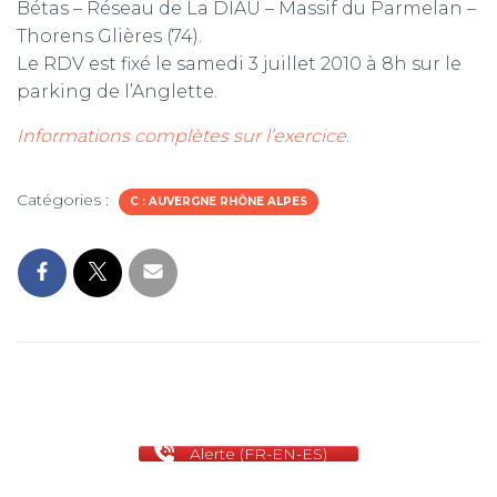
Bétas – Réseau de La DIAU – Massif du Parmelan –
Thorens Glières (74).
m
Le RDV est fixé le samedi 3 juillet 2010 à 8h sur le
parking de l’Anglette.
Informations complètes sur l’exercice
.
Catégories :
C : AUVERGNE RHÔNE ALPES
Alerte (FR-EN-ES)