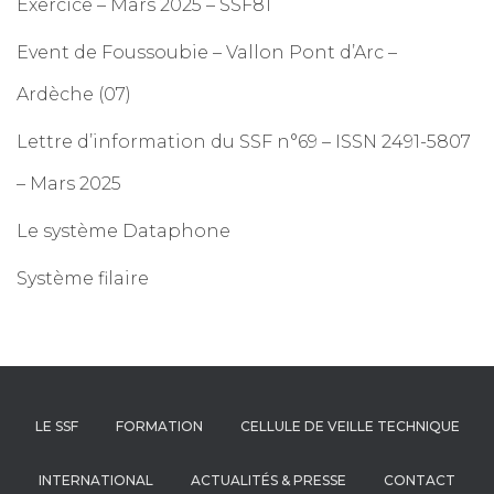
Exercice – Mars 2025 – SSF81
Event de Foussoubie – Vallon Pont d’Arc –
Ardèche (07)
Lettre d’information du SSF n°69 – ISSN 2491-5807
– Mars 2025
Le système Dataphone
Système filaire
LE SSF
FORMATION
CELLULE DE VEILLE TECHNIQUE
INTERNATIONAL
ACTUALITÉS & PRESSE
CONTACT