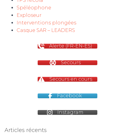
TPS Nicola
Spéléophone
m
Exploseur
Interventions plongées
Casque SAR – LEADERS
Alerte (FR-EN-ES)
Secours
Secours en cours
Facebook
Instagram
Articles récents