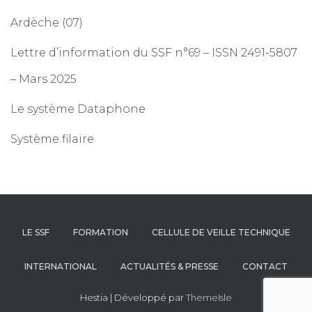
Ardèche (07)
Lettre d’information du SSF n°69 – ISSN 2491-5807
– Mars 2025
Le système Dataphone
Système filaire
LE SSF
FORMATION
CELLULE DE VEILLE TECHNIQUE
INTERNATIONAL
ACTUALITÉS & PRESSE
CONTACT
Hestia | Développé par
ThemeIsle