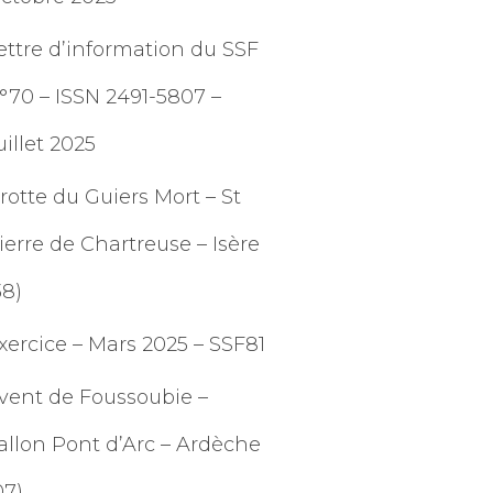
ettre d’information du SSF
°70 – ISSN 2491-5807 –
uillet 2025
rotte du Guiers Mort – St
ierre de Chartreuse – Isère
38)
xercice – Mars 2025 – SSF81
vent de Foussoubie –
allon Pont d’Arc – Ardèche
07)