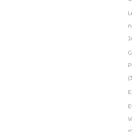
L
n
J
G
P
(
E
E
V
(