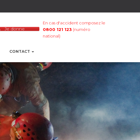
En cas d'accident composez le
Je donne
0800 121 123
(numéro
national)
CONTACT