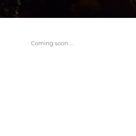
m
Coming soon …