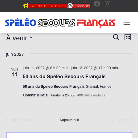
ALERTE (FR-ES-EN)
Secours
F
I
a
n
OUVR
À venir
Évènements
RECHER
Na
Reche
LISTE
c
s
Sélectionnez
de
et
une
juin 2027
date.
vu
e
t
navig
juin 11, 2027 @ 8 h 00 min
-
juin 13, 2027 @ 17 h 00 min
VEN
Év
11
50 ans du Spéléo Secours Français
de
b
a
50 ans du Spéléo Secours Français
Gramat, France
vues
Obtenir Billets
Gratuit à 25,00€
400 billets restants
o
g
Évèn
o
r
Aujourd’hui
ÉVÈNEMENTS
ÉVÈNEMENTS
PRÉCÉDENTS
SUIVANTS
k
a