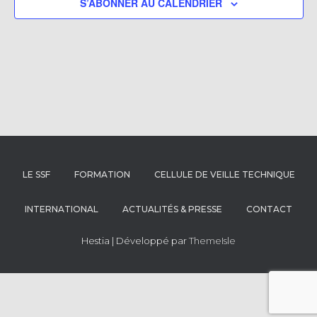
S’ABONNER AU CALENDRIER
m
LE SSF
FORMATION
CELLULE DE VEILLE TECHNIQUE
INTERNATIONAL
ACTUALITÉS & PRESSE
CONTACT
Hestia | Développé par
ThemeIsle