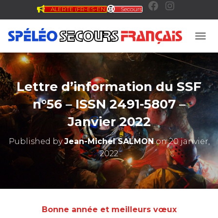
ALERTE (FR-ES-EN)
Secours
F
I
a
n
OUVR
c
s
Lettre d’information du SSF
e
t
n°56 – ISSN 2491-5807 –
Janvier 2022
b
a
Published by
Jean-Michel SALMON
on
20 janvier,
2022
o
g
o
r
Bonne année et meilleurs vœux
k
a